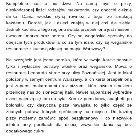
Kompletnie nas to nie dziwi. Na samą myśl o pizzy,
nieskończonej ilości rodzajów makaronów czy gnocchi cieknie
ślinka. Dania włoskie słyną również z tego, że smakują
każdemu. Dorośli, jak i dzieci znajdą w niej coś dla siebie.
Jednak kuchnia z tego regionu świata przepełniona jest mięsem,
owocami morza oraz serem. Czy są wegańskie sposoby na
obejście tych produktów, a co za tym idzie, czy są wegańskie
restauracje z kuchnią włoską na mapie Warszawy?
Na szczęście jest jedna perełka, która w swojej karcie serwuje
tylko i wyłącznie potrawy włoskie oraz wegańskie. Mowa o
restauracji Leonardo Verde przy ulicy Poznańskiej. Jest to lokal
położony w samym centrum Warszawy, a ich karta przepełniona
jest zupami, makaronami oraz pizzami, które swoim smakiem
przeniosą nas do słonecznej Italii. Nawet najbardziej wybredne
dzieci najedzą się tam do syta. Krem z pomidorów, spaghetti po
bolońsku czy klasyczna pizza hawajska to tylko część ze
znanych potraw, których spróbujemy na miejscu. Do każdej
pizzy możemy zamówić spód bezglutenowy i co niezwykle
istotne przy posiłkach dla dzieci, wszystkie dania są bez
dodatkowego cukru.