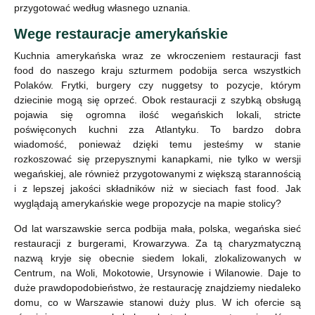
przygotować według własnego uznania.
Wege restauracje amerykańskie
Kuchnia amerykańska wraz ze wkroczeniem restauracji fast
food do naszego kraju szturmem podobija serca wszystkich
Polaków. Frytki, burgery czy nuggetsy to pozycje, którym
dziecinie mogą się oprzeć. Obok restauracji z szybką obsługą
pojawia się ogromna ilość wegańskich lokali, stricte
poświęconych kuchni zza Atlantyku. To bardzo dobra
wiadomość, ponieważ dzięki temu jesteśmy w stanie
rozkoszować się przepysznymi kanapkami, nie tylko w wersji
wegańskiej, ale również przygotowanymi z większą starannością
i z lepszej jakości składników niż w sieciach fast food. Jak
wyglądają amerykańskie wege propozycje na mapie stolicy?
Od lat warszawskie serca podbija mała, polska, wegańska sieć
restauracji z burgerami, Krowarzywa. Za tą charyzmatyczną
nazwą kryje się obecnie siedem lokali, zlokalizowanych w
Centrum, na Woli, Mokotowie, Ursynowie i Wilanowie. Daje to
duże prawdopodobieństwo, że restaurację znajdziemy niedaleko
domu, co w Warszawie stanowi duży plus. W ich ofercie są