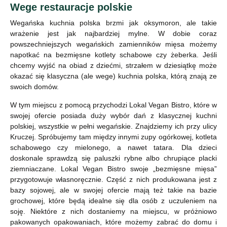
Wege restauracje polskie
Wegańska kuchnia polska brzmi jak oksymoron, ale takie
wrażenie jest jak najbardziej mylne. W dobie coraz
powszechniejszych wegańskich zamienników mięsa możemy
napotkać na bezmięsne kotlety schabowe czy żeberka. Jeśli
chcemy wyjść na obiad z dziećmi, strzałem w dziesiątkę może
okazać się klasyczna (ale wege) kuchnia polska, którą znają ze
swoich domów.
W tym miejscu z pomocą przychodzi Lokal Vegan Bistro, które w
swojej ofercie posiada duży wybór dań z klasycznej kuchni
polskiej, wszystkie w pełni wegańskie. Znajdziemy ich przy ulicy
Kruczej. Spróbujemy tam między innymi zupy ogórkowej, kotleta
schabowego czy mielonego, a nawet tatara. Dla dzieci
doskonale sprawdzą się paluszki rybne albo chrupiące placki
ziemniaczane. Lokal Vegan Bistro swoje „bezmięsne mięsa”
przygotowuje własnoręcznie. Część z nich produkowana jest z
bazy sojowej, ale w swojej ofercie mają też takie na bazie
grochowej, które będą idealne się dla osób z uczuleniem na
soję. Niektóre z nich dostaniemy na miejscu, w próżniowo
pakowanych opakowaniach, które możemy zabrać do domu i