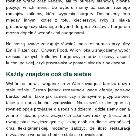
również wrapy oraz kebaby, ale to burgery stanowią główne
pozycje w ich menu. Do wyboru mamy aż siedem różnego
rodzajów kotletów, które wypełnią burgery. Dostaniemy tam
między innymi kotlet z tofu, ciecierzycy, ryby z białka
grochowego czy sławnego Beyond Burgera. Zestaw z burgerem
można dopełnić wegańskimi nuggetsami.
Na naszą uwagę zasługuje również mała restauracja przy ulicy
Emilii Plater, czyli Chwast Food. W ich lokalu znajdziemy wybór
sześciu różnych kotletów burgerowych oraz ciekawy akcent
kuchni polskiej, czyli przystawka w postaci śledzia z bakłażana.
Każdy znajdzie coś dla siebie
Wybór restauracji wegańskich w Warszawie jest bardzo duży i
stale rośnie. Często jednak restauracje wege oferują potrawy
bardzo ostre, takie jak ramen, czy intensywnie przyprawione,
takie jak dania kuchni żydowskiej. Na szczęście dostępne są
również opcje przyjazne dla rodzin z dziećmi, gdzie zjemy dania
znane i lubiane przez wszystkich członków rodziny. Biorąc pod
uwagę stale zwiększającą się liczbę osób na diecie wegańskiej
oraz fleksitariańskiej, możemy założyć, że ilość restauracji
przyjaznych weganom będzie stale się powiększać.